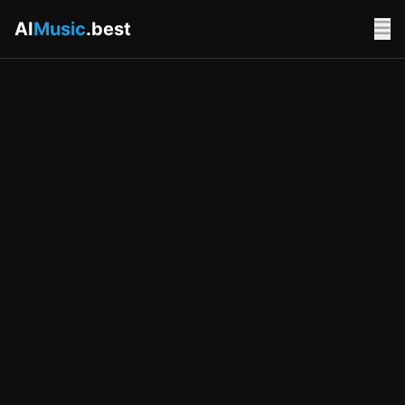
AI
Music
.best